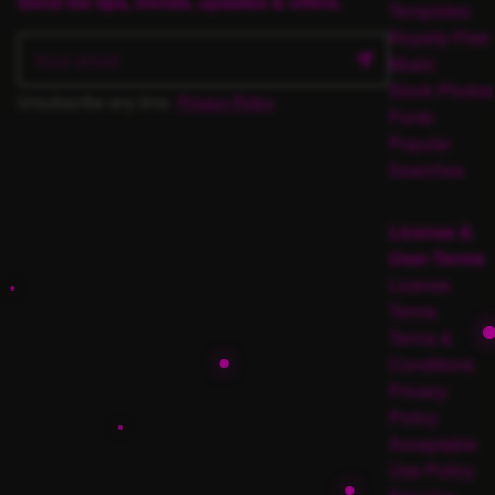
Send me tips, trends, updates & offers.
Templates
Royalty-Free
Music
Stock Photos
Unsubscribe any time.
Privacy Policy
.
Fonts
Popular
Searches
License &
User Terms
License
Terms
Terms &
Conditions
Privacy
Policy
Acceptable
Use Policy