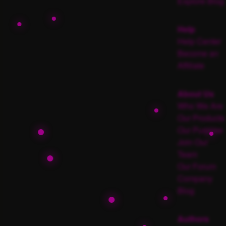
Explore Blog
Help
Help Center
Become an
Affiliate
About Us
Who We Are
Our Products
Our Purpose
Join Our
Team
Our Forum
Company
Blog
Authors